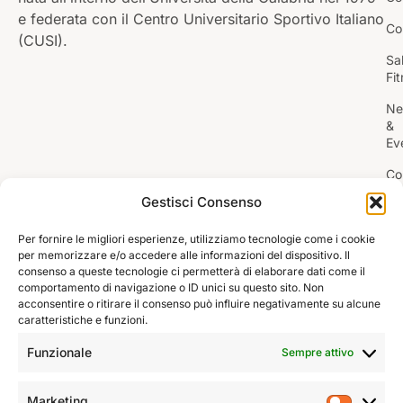
e federata con il Centro Universitario Sportivo Italiano
Co
(CUSI).
Sa
Fi
Ne
&
Ev
Co
Gestisci Consenso
Mo
SCOPRI IL TUO
POTENZIALE,
UNISCITI AL
CUS UNICAL.
Per fornire le migliori esperienze, utilizziamo tecnologie come i cookie
per memorizzare e/o accedere alle informazioni del dispositivo. Il
consenso a queste tecnologie ci permetterà di elaborare dati come il
comportamento di navigazione o ID unici su questo sito. Non
acconsentire o ritirare il consenso può influire negativamente su alcune
caratteristiche e funzioni.
Funzionale
Sempre attivo
Marketing