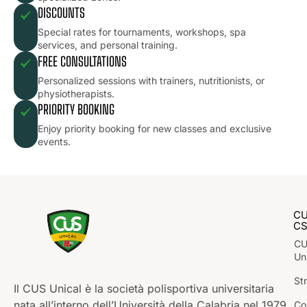
DISCOUNTS
Special rates for tournaments, workshops, spa
services, and personal training.
FREE CONSULTATIONS
Personalized sessions with trainers, nutritionists, or
physiotherapists.
PRIORITY BOOKING
Enjoy priority booking for new classes and exclusive
events.
C
C
C
Un
St
Il CUS Unical è la società polisportiva universitaria
nata all’interno dell’Università della Calabria nel 1979
Co