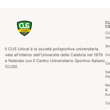
C
C
C
Un
St
Il CUS Unical è la società polisportiva universitaria
nata all’interno dell’Università della Calabria nel 1979
Co
e federata con il Centro Universitario Sportivo Italiano
Co
(CUSI).
Sa
Fi
Ne
&
Ev
Co