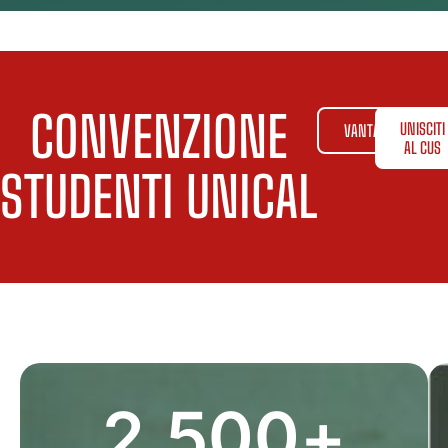
CONVENZIONE
UNISCITI
VANTAGGI
AL CUS
STUDENTI UNICAL
2,500
+