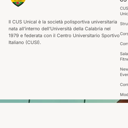
CU
Unic
Il CUS Unical è la società polisportiva universitaria
Stru
nata all’interno dell’Università della Calabria nel
Cors
1979 e federata con il Centro Universitario Sportivo
Italiano (CUSI).
Com
Sal
Fitn
New
Even
Cont
Modu