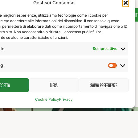
Gestisci Consenso
Copyright
developed
Cookie Policy (UE)
TESSERAMENT
le migliori esperienze, utilizziamo tecnologie come i cookie per
CUS Unical
by Hadōken
 e/o accedere alle informazioni del dispositivo. Il consenso a queste
Privacy
ci permetterà di elaborare dati come il comportamento di navigazione o ID
2025
Agency
sto sito. Non acconsentire o ritirare il consenso può influire
e su alcune caratteristiche e funzioni.
le
Sempre attivo
ng
CCETTA
NEGA
SALVA PREFERENZE
Cookie Policy
Privacy