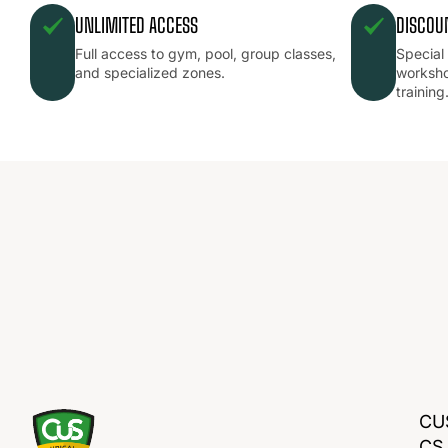
UNLIMITED ACCESS
DISCOU
Full access to gym, pool, group classes,
Special
and specialized zones.
worksho
training
SCOPRI IL TUO
POTENZIALE,
UNISCITI AL
CUS UNICA
CU
CS