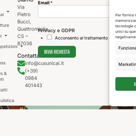
Email
*
Via
S
Pietro
al
Per fornire 
memorizzare
Bucci,
G
tture
tecnologie 
Quattromiglia
D
Privacy e GDPR
unici su que
P
i
CS –
negativament
Acconsento al trattamento ...
R
87036
E
petizioni
Funziona
m
INVIA RICHIESTA
a
Contattaci
a
i
ess
info@cusunical.it
l
Marketi
G
(+39)
D
s &
0984
P
ti
R
A
401443
atti
listica