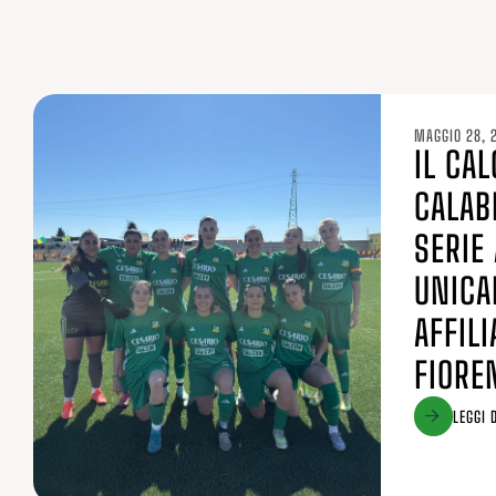
MAGGIO 28, 
IL CA
CALAB
SERIE 
UNICA
AFFILI
FIORE
LEGGI D